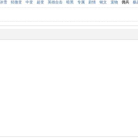
冰雪
轻微变
中变
超变
英雄合击
暗黑
专属
剧情
铭文
宠物
佣兵
极