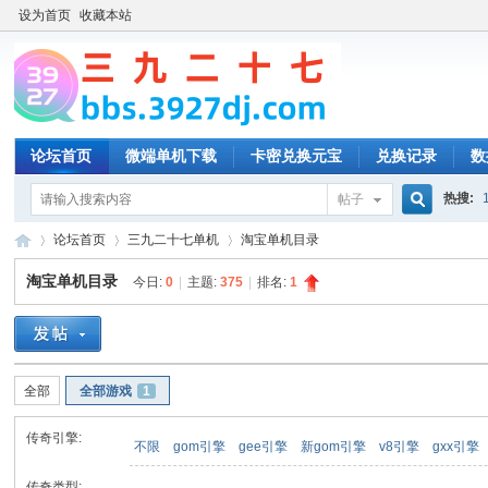
设为首页
收藏本站
论坛首页
微端单机下载
卡密兑换元宝
兑换记录
数
热搜:
帖子
搜
论坛首页
三九二十七单机
淘宝单机目录
淘宝单机目录
今日:
0
|
主题:
375
|
排名:
1
索
三
»
›
›
全部
全部游戏
1
传奇引擎:
不限
gom引擎
gee引擎
新gom引擎
v8引擎
gxx引擎
传奇类型: