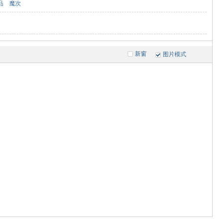
品
魔次
新窗
图片模式