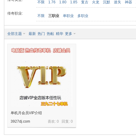
不限
1.76
1.80
1.85
复古
火龙
沉默
迷失
神器
传奇职业:
不限
三职业
单职业
多职业
九
全部主题
最新
热门
热帖
精华
更多
二
单机月会员VIP介绍
3927dj.com
喜欢: 0 回复:
0