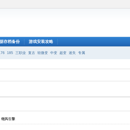
据存档备份
游戏安装攻略
176
185
三职业
复古
轻微变
中变
超变
迷失
专属
翎风引擎