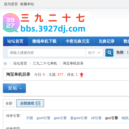
设为首页
收藏本站
论坛首页
微端单机下载
卡密兑换元宝
兑换记录
数
热搜:
1
帖子
搜
论坛首页
三九二十七单机
淘宝单机目录
淘宝单机目录
今日:
0
|
主题:
377
|
排名:
1
索
三
»
›
›
全部
全部游戏
1
传奇引擎:
不限
gom引擎
gee引擎
新gom引擎
v8引擎
gxx引擎
翎风
传奇类型: