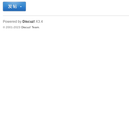
十
Powered by
Discuz!
X3.4
© 2001-2023
Discuz! Team
.
七
淘