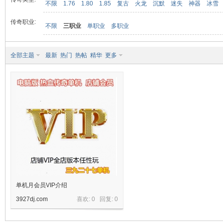
不限
1.76
1.80
1.85
复古
火龙
沉默
迷失
神器
冰雪
传奇职业:
不限
三职业
单职业
多职业
九
全部主题
最新
热门
热帖
精华
更多
二
单机月会员VIP介绍
3927dj.com
喜欢: 0 回复:
0