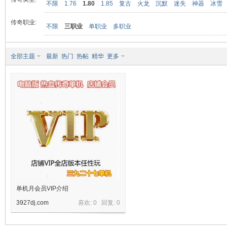
不限
1.76
1.80
1.85
复古
火龙
沉默
迷失
神器
冰雪
传奇职业:
不限
三职业
单职业
多职业
九
全部主题
最新
热门
热帖
精华
更多
二
单机月会员VIP介绍
3927dj.com
喜欢: 0 回复:
0