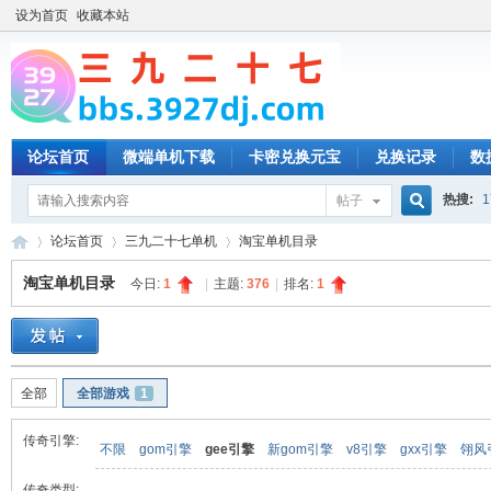
设为首页
收藏本站
论坛首页
微端单机下载
卡密兑换元宝
兑换记录
数
热搜:
1
帖子
搜
论坛首页
三九二十七单机
淘宝单机目录
淘宝单机目录
今日:
1
|
主题:
376
|
排名:
1
索
三
»
›
›
全部
全部游戏
1
传奇引擎:
不限
gom引擎
gee引擎
新gom引擎
v8引擎
gxx引擎
翎风
传奇类型: