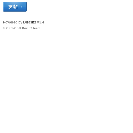
十
Powered by
Discuz!
X3.4
© 2001-2023
Discuz! Team
.
七
淘