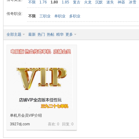
不限
1.76
1.80
1.85
复古
火龙
沉默
迷失
神器
冰雪
传奇职业:
不限
三职业
单职业
多职业
九
全部主题
最新
热门
热帖
精华
更多
二
单机月会员VIP介绍
3927dj.com
喜欢: 0 回复:
0