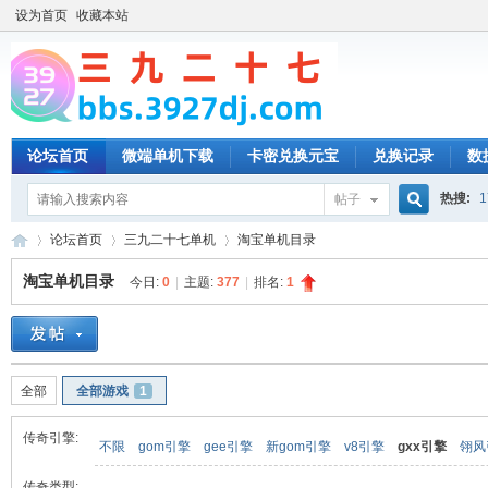
设为首页
收藏本站
论坛首页
微端单机下载
卡密兑换元宝
兑换记录
数
热搜:
1
帖子
搜
论坛首页
三九二十七单机
淘宝单机目录
淘宝单机目录
今日:
0
|
主题:
377
|
排名:
1
索
三
»
›
›
全部
全部游戏
1
传奇引擎:
不限
gom引擎
gee引擎
新gom引擎
v8引擎
gxx引擎
翎风
传奇类型: