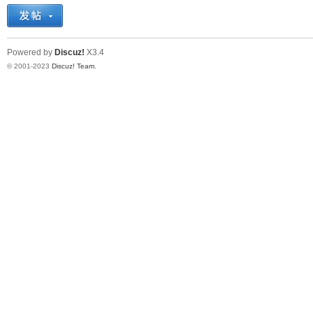
十
Powered by
Discuz!
X3.4
© 2001-2023
Discuz! Team
.
七
淘