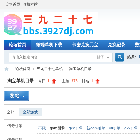
设为首页
收藏本站
论坛首页
微端单机下载
卡密兑换元宝
兑换记录
数
热搜:
帖子
搜
论坛首页
三九二十七单机
淘宝单机目录
淘宝单机目录
今日:
1
|
主题:
375
|
排名:
1
索
三
»
›
›
全部
全部游戏
传奇引擎:
不限
gom引擎
gee引擎
新gom引擎
v8引擎
gxx引擎
传奇类型: