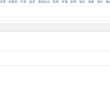
冰雪
轻微变
中变
超变
英雄合击
暗黑
专属
剧情
铭文
宠物
佣兵
极