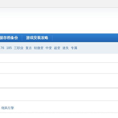
据存档备份
游戏安装攻略
176
185
三职业
复古
轻微变
中变
超变
迷失
专属
翎风引擎