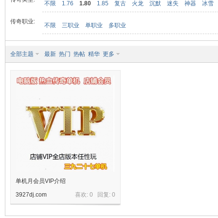
不限
1.76
1.80
1.85
复古
火龙
沉默
迷失
神器
冰雪
传奇职业:
不限
三职业
单职业
多职业
九
全部主题
最新
热门
热帖
精华
更多
二
单机月会员VIP介绍
3927dj.com
喜欢: 0 回复:
0