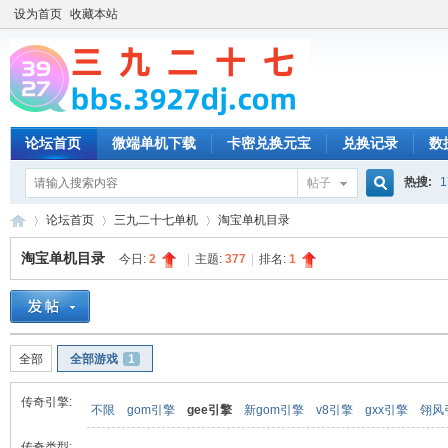
设为首页
收藏本站
论坛首页
微端单机下载
卡密兑换元宝
兑换记录
数
热搜:
1
帖子
搜
论坛首页
三九二十七单机
淘宝单机目录
淘宝单机目录
今日:
2
|
主题:
377
|
排名:
1
索
三
»
›
›
全部
全部游戏
1
传奇引擎:
不限
gom引擎
gee引擎
新gom引擎
v8引擎
gxx引擎
翎风
传奇类型: