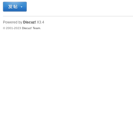
十
Powered by
Discuz!
X3.4
© 2001-2023
Discuz! Team
.
七
淘