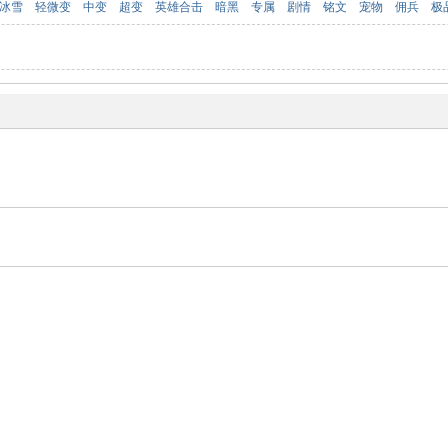
冰雪
轻微变
中变
超变
英雄合击
暗黑
专属
剧情
铭文
宠物
佣兵
极