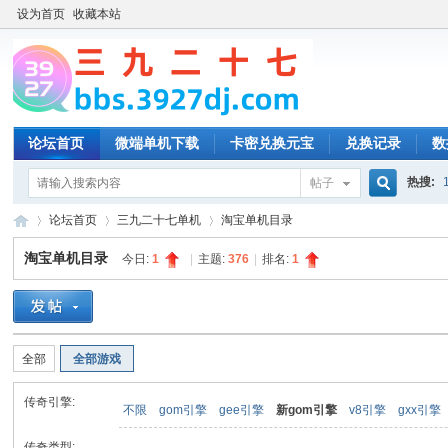
设为首页
收藏本站
论坛首页
微端单机下载
卡密兑换元宝
兑换记录
数
热搜:
帖子
搜
论坛首页
三九二十七单机
淘宝单机目录
淘宝单机目录
今日:
1
|
主题:
376
|
排名:
1
索
三
»
›
›
全部
全部游戏
传奇引擎:
不限
gom引擎
gee引擎
新gom引擎
v8引擎
gxx引擎
传奇类型: