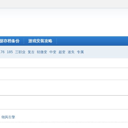
据存档备份
游戏安装攻略
176
185
三职业
复古
轻微变
中变
超变
迷失
专属
翎风引擎