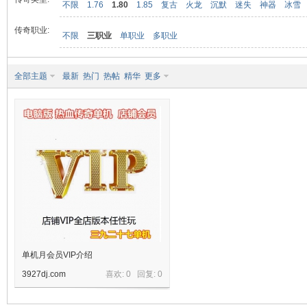
不限
1.76
1.80
1.85
复古
火龙
沉默
迷失
神器
冰雪
传奇职业:
不限
三职业
单职业
多职业
九
全部主题
最新
热门
热帖
精华
更多
二
单机月会员VIP介绍
3927dj.com
喜欢: 0 回复:
0