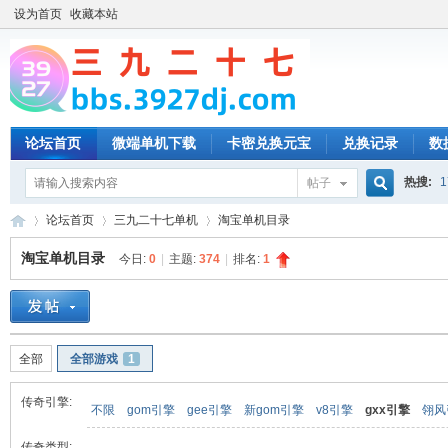
设为首页
收藏本站
论坛首页
微端单机下载
卡密兑换元宝
兑换记录
数
热搜:
1
帖子
搜
论坛首页
三九二十七单机
淘宝单机目录
淘宝单机目录
今日:
0
|
主题:
374
|
排名:
1
索
三
»
›
›
全部
全部游戏
1
传奇引擎:
不限
gom引擎
gee引擎
新gom引擎
v8引擎
gxx引擎
翎风
传奇类型: