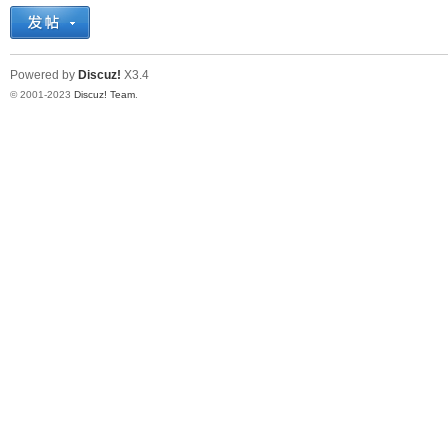
十
Powered by
Discuz!
X3.4
© 2001-2023
Discuz! Team
.
七
淘