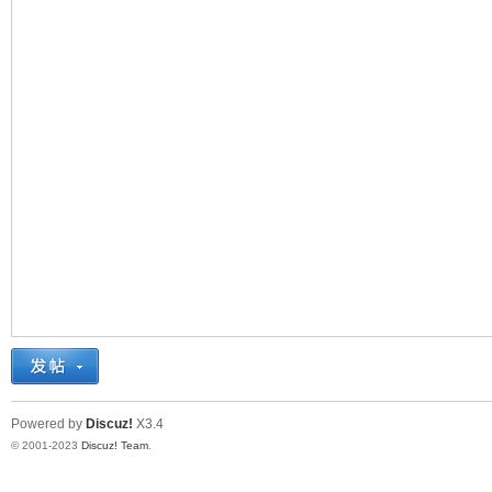
十
七
Powered by
Discuz!
X3.4
© 2001-2023
Discuz! Team
.
淘