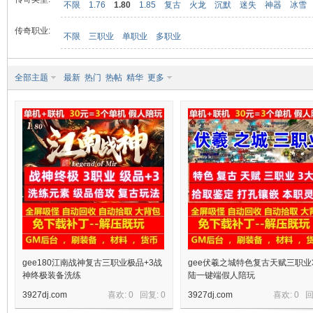
不限
1.76
1.80
1.85
复古
火龙
沉默
迷失
神器
冰雪
传奇职业:
不限
三职业
单职业
多职业
九
全部主题
最新
热门
热帖
精华
更多
二
gee180江南战神复古三职业极品+3战
gee伏羲之城特色复古天赋三职业
神终极装备洗练
陆一键端假人陪玩
3927dj.com
喜欢: 0 回复:
0
3927dj.com
喜欢: 0 