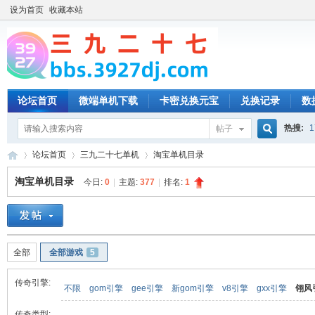
设为首页
收藏本站
论坛首页
微端单机下载
卡密兑换元宝
兑换记录
数
热搜:
1
帖子
搜
论坛首页
三九二十七单机
淘宝单机目录
淘宝单机目录
今日:
0
|
主题:
377
|
排名:
1
索
三
»
›
›
全部
全部游戏
5
传奇引擎:
不限
gom引擎
gee引擎
新gom引擎
v8引擎
gxx引擎
翎风
传奇类型: