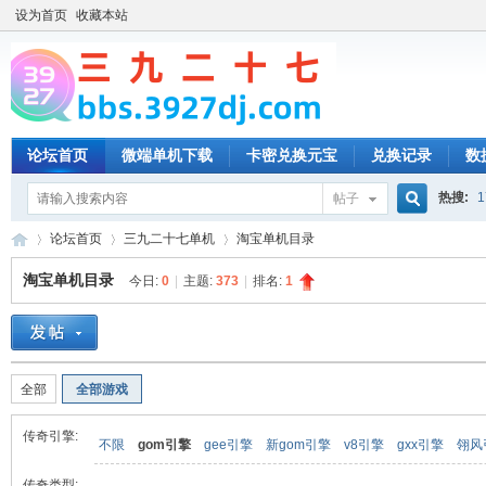
设为首页
收藏本站
论坛首页
微端单机下载
卡密兑换元宝
兑换记录
数
热搜:
1
帖子
搜
论坛首页
三九二十七单机
淘宝单机目录
淘宝单机目录
今日:
0
|
主题:
373
|
排名:
1
索
三
»
›
›
全部
全部游戏
传奇引擎:
不限
gom引擎
gee引擎
新gom引擎
v8引擎
gxx引擎
翎风
传奇类型: