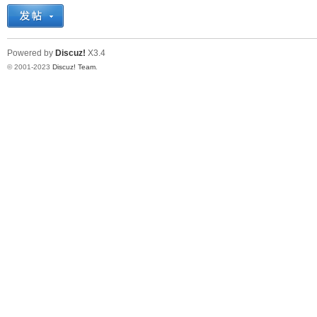
十
Powered by
Discuz!
X3.4
© 2001-2023
Discuz! Team
.
七
淘