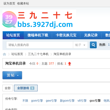
设为首页
收藏本站
论坛首页
微端单机下载
卡密兑换元宝
兑换记录
数
热搜:
1
帖子
搜
论坛首页
三九二十七单机
淘宝单机目录
淘宝单机目录
今日:
0
|
主题:
377
|
排名:
1
索
三
»
›
›
全部
全部游戏
1
传奇引擎:
不限
gom引擎
gee引擎
新gom引擎
v8引擎
gxx引擎
翎风
传奇类型: