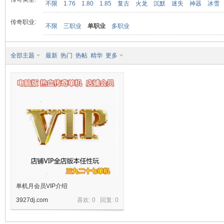
不限
1.76
1.80
1.85
复古
火龙
沉默
迷失
神器
冰雪
传奇职业:
不限
三职业
单职业
多职业
九
全部主题
最新
热门
热帖
精华
更多
二
单机月会员VIP介绍
3927dj.com
喜欢: 0 回复:
0