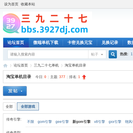
设为首页
收藏本站
论坛首页
微端单机下载
卡密兑换元宝
兑换记录
数
热搜:
1
帖子
搜
论坛首页
三九二十七单机
淘宝单机目录
淘宝单机目录
今日:
0
|
主题:
377
|
排名:
1
索
三
»
›
›
全部
全部游戏
传奇引擎:
不限
gom引擎
gee引擎
新gom引擎
v8引擎
gxx引擎
翎风
传奇类型: