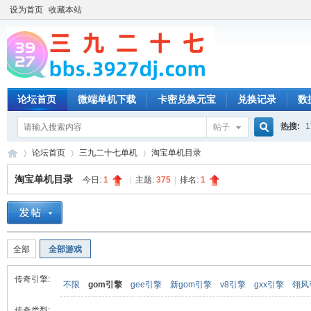
设为首页
收藏本站
论坛首页
微端单机下载
卡密兑换元宝
兑换记录
数
热搜:
1
帖子
搜
论坛首页
三九二十七单机
淘宝单机目录
淘宝单机目录
今日:
1
|
主题:
375
|
排名:
1
索
三
»
›
›
全部
全部游戏
传奇引擎:
不限
gom引擎
gee引擎
新gom引擎
v8引擎
gxx引擎
翎风
传奇类型: