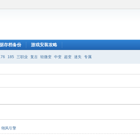
据存档备份
游戏安装攻略
176
185
三职业
复古
轻微变
中变
超变
迷失
专属
翎风引擎