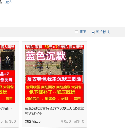
品
魔次
新窗
图片模式
ji品+7
蓝色沉默复古特色我本沉默三职业法宝
铸造藏宝阁
 0 回复:
0
3927dj.com
喜欢: 0 回复:
0