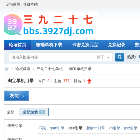
设为首页
收藏本站
论坛首页
微端单机下载
卡密兑换元宝
兑换记录
数
热搜:
帖子
搜
论坛首页
三九二十七单机
淘宝单机目录
淘宝单机目录
今日:
0
|
主题:
377
|
排名:
1
索
三
»
›
›
全部
全部游戏
5
传奇引擎:
不限
gom引擎
gee引擎
新gom引擎
v8引擎
gxx引擎
传奇类型: