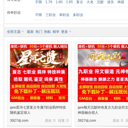
不限
1.76
1.80
1.85
复古
火龙
沉默
迷失
神器
传奇职业:
不限
三职业
单职业
多职业
九
全部主题
最新
热门
热帖
精华
更多
二
gee星河七贤复古专属7职业羁绊特技
gee顺天沉默特色复古九职业符
随机鉴定假人
神器融合假人
3927dj.com
喜欢: 0 回复:
0
3927dj.com
喜欢: 0 