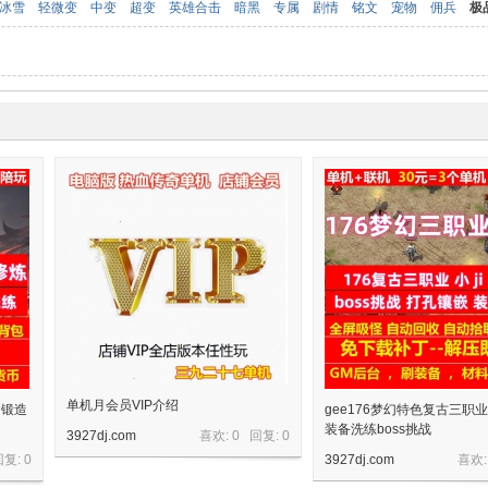
冰雪
轻微变
中变
超变
英雄合击
暗黑
专属
剧情
铭文
宠物
佣兵
极
单机月会员VIP介绍
文锻造
gee176梦幻特色复古三职业小
装备洗练boss挑战
3927dj.com
喜欢: 0 回复:
0
回复:
0
3927dj.com
喜欢: