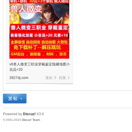
十
七
v8兽人微变三职业穿戴鉴定隐藏地图小
吉品+20
3927dj.com
喜欢: 0 回复:
1
Powered by
Discuz!
X3.4
© 2001-2023
Discuz! Team
.
淘