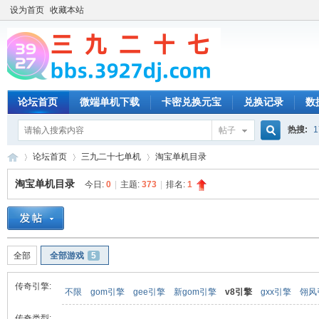
设为首页
收藏本站
论坛首页
微端单机下载
卡密兑换元宝
兑换记录
数
热搜:
1
帖子
搜
论坛首页
三九二十七单机
淘宝单机目录
淘宝单机目录
今日:
0
|
主题:
373
|
排名:
1
索
三
»
›
›
全部
全部游戏
5
传奇引擎:
不限
gom引擎
gee引擎
新gom引擎
v8引擎
gxx引擎
翎风
传奇类型: