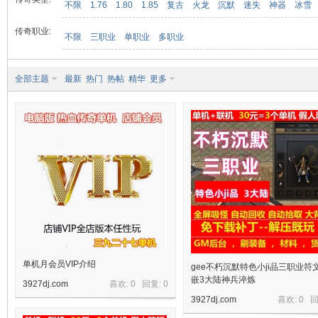
不限
1.76
1.80
1.85
复古
火龙
沉默
迷失
神器
冰雪
传奇职业:
不限
三职业
单职业
多职业
九
全部主题
最新
热门
热帖
精华
更多
二
单机月会员VIP介绍
gee不朽沉默特色小ji品三职业符
嵌3大陆神兵淬炼
3927dj.com
喜欢: 0 回复:
0
3927dj.com
喜欢: 0 