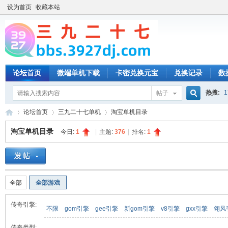
设为首页
收藏本站
论坛首页
微端单机下载
卡密兑换元宝
兑换记录
数
热搜:
1
帖子
搜
论坛首页
三九二十七单机
淘宝单机目录
淘宝单机目录
今日:
1
|
主题:
376
|
排名:
1
索
三
»
›
›
全部
全部游戏
传奇引擎:
不限
gom引擎
gee引擎
新gom引擎
v8引擎
gxx引擎
翎风
传奇类型: