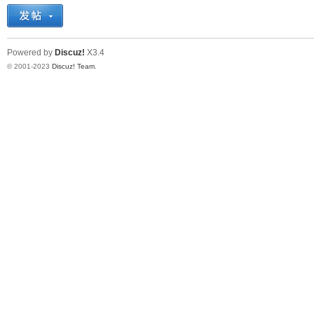
十
Powered by
Discuz!
X3.4
© 2001-2023
Discuz! Team
.
七
淘