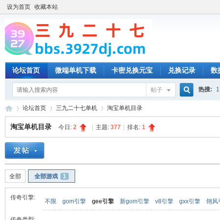
设为首页
收藏本站
论坛首页
微端单机下载
卡密兑换元宝
兑换记录
数
热搜:
1
帖子
搜
论坛首页
三九二十七单机
淘宝单机目录
淘宝单机目录
今日:
2
|
主题:
377
|
排名:
1
索
三
»
›
›
全部
全部游戏
1
传奇引擎:
不限
gom引擎
gee引擎
新gom引擎
v8引擎
gxx引擎
翎风
传奇类型: