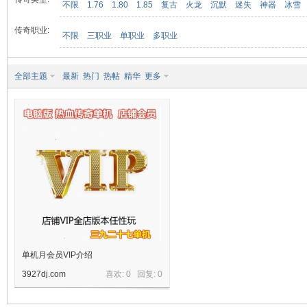
不限
1.76
1.80
1.85
复古
火龙
沉默
迷失
神器
冰雪
传奇职业:
不限
三职业
单职业
多职业
九
全部主题
最新
热门
热帖
精华
更多
二
单机月会员VIP介绍
3927dj.com
喜欢: 0 回复:
0