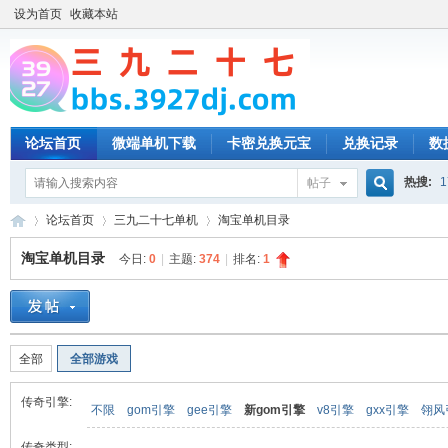
设为首页
收藏本站
论坛首页
微端单机下载
卡密兑换元宝
兑换记录
数
热搜:
1
帖子
搜
论坛首页
三九二十七单机
淘宝单机目录
淘宝单机目录
今日:
0
|
主题:
374
|
排名:
1
索
三
»
›
›
全部
全部游戏
传奇引擎:
不限
gom引擎
gee引擎
新gom引擎
v8引擎
gxx引擎
翎风
传奇类型: