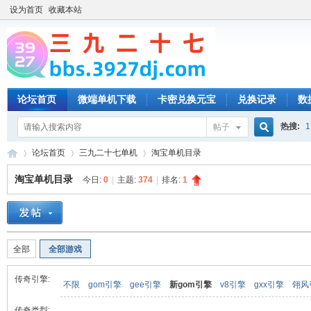
设为首页
收藏本站
论坛首页
微端单机下载
卡密兑换元宝
兑换记录
数
热搜:
1
帖子
搜
论坛首页
三九二十七单机
淘宝单机目录
淘宝单机目录
今日:
0
|
主题:
374
|
排名:
1
索
三
»
›
›
全部
全部游戏
传奇引擎:
不限
gom引擎
gee引擎
新gom引擎
v8引擎
gxx引擎
翎风
传奇类型: