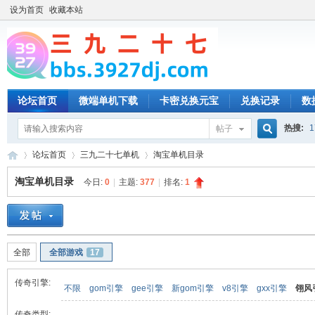
设为首页
收藏本站
论坛首页
微端单机下载
卡密兑换元宝
兑换记录
数
热搜:
1
帖子
搜
论坛首页
三九二十七单机
淘宝单机目录
淘宝单机目录
今日:
0
|
主题:
377
|
排名:
1
索
三
»
›
›
全部
全部游戏
17
传奇引擎:
不限
gom引擎
gee引擎
新gom引擎
v8引擎
gxx引擎
翎风
传奇类型: