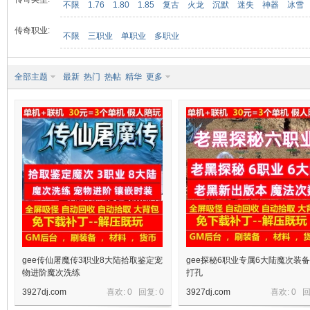
不限
1.76
1.80
1.85
复古
火龙
沉默
迷失
神器
冰雪
传奇职业:
不限
三职业
单职业
多职业
九
全部主题
最新
热门
热帖
精华
更多
二
gee传仙屠魔传3职业8大陆拾取鉴定宠
gee探秘6职业专属6大陆魔次装
物进阶魔次洗练
打孔
3927dj.com
喜欢: 0 回复:
0
3927dj.com
喜欢: 0 