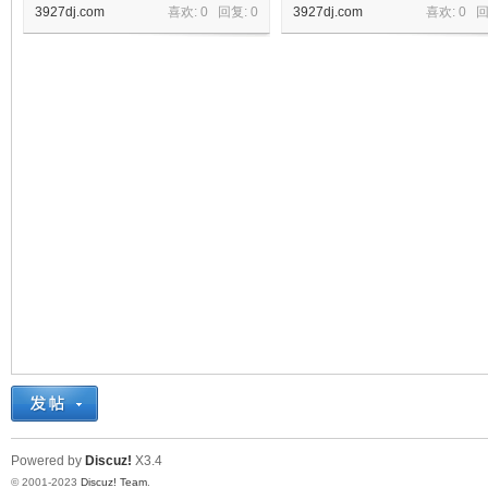
3927dj.com
喜欢: 0 回复:
0
3927dj.com
喜欢: 0 
机
Powered by
Discuz!
X3.4
© 2001-2023
Discuz! Team
.