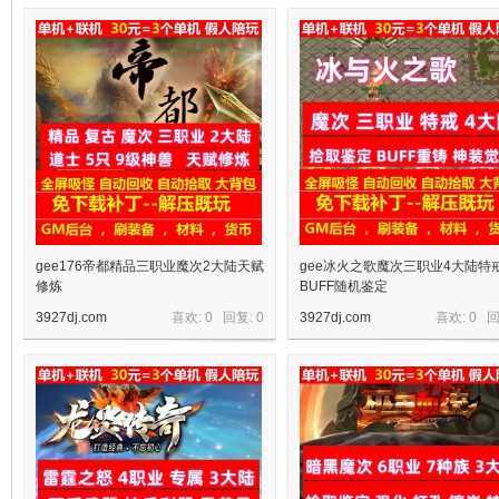
十
七
gee176帝都精品三职业魔次2大陆天赋
gee冰火之歌魔次三职业4大陆特
修炼
BUFF随机鉴定
3927dj.com
喜欢: 0 回复:
0
3927dj.com
喜欢: 0 
淘