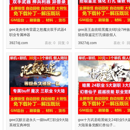
gee龙炎传奇雷霆之怒魔次双手武器4
gee巫王血统暗黑魔次6职业7种族
职业专属神器
陆拾取鉴定打孔镶嵌假人
3927dj.com
喜欢: 0 回复:
0
3927dj.com
喜欢: 0 
宝
单
gee沉默古迹永久一级buff三职业9大陆
gxx十方武圣暗黑铭文24职业5大
英雄宝典神技
大陆装备觉醒幻兽仙子...