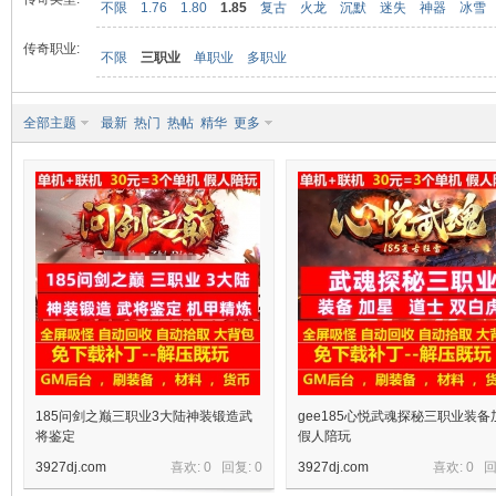
不限
1.76
1.80
1.85
复古
火龙
沉默
迷失
神器
冰雪
传奇职业:
不限
三职业
单职业
多职业
九
全部主题
最新
热门
热帖
精华
更多
二
185问剑之巅三职业3大陆神装锻造武
gee185心悦武魂探秘三职业装备
将鉴定
假人陪玩
3927dj.com
喜欢: 0 回复:
0
3927dj.com
喜欢: 0 