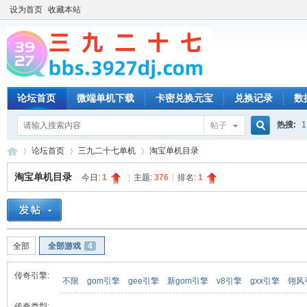
设为首页
收藏本站
论坛首页
微端单机下载
卡密兑换元宝
兑换记录
数
热搜:
1
帖子
搜
论坛首页
三九二十七单机
淘宝单机目录
淘宝单机目录
今日:
1
|
主题:
376
|
排名:
1
索
三
»
›
›
全部
全部游戏
4
传奇引擎:
不限
gom引擎
gee引擎
新gom引擎
v8引擎
gxx引擎
翎风
传奇类型: