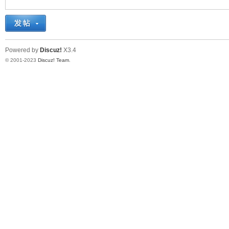
十
Powered by
Discuz!
X3.4
© 2001-2023
Discuz! Team
.
七
淘