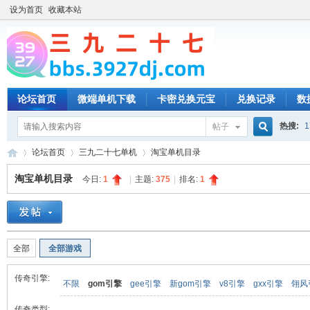
设为首页
收藏本站
论坛首页
微端单机下载
卡密兑换元宝
兑换记录
数
热搜:
1
帖子
搜
论坛首页
三九二十七单机
淘宝单机目录
淘宝单机目录
今日:
1
|
主题:
375
|
排名:
1
索
三
»
›
›
全部
全部游戏
传奇引擎:
不限
gom引擎
gee引擎
新gom引擎
v8引擎
gxx引擎
翎风
传奇类型: