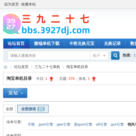
设为首页
收藏本站
论坛首页
微端单机下载
卡密兑换元宝
兑换记录
数
热搜:
1
帖子
搜
论坛首页
三九二十七单机
淘宝单机目录
淘宝单机目录
今日:
1
|
主题:
376
|
排名:
1
索
三
»
›
›
全部
全部游戏
21
传奇引擎:
不限
gom引擎
gee引擎
新gom引擎
v8引擎
gxx引擎
翎风
传奇类型: