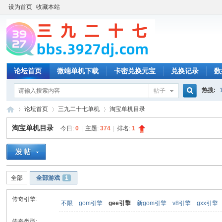
设为首页
收藏本站
论坛首页
微端单机下载
卡密兑换元宝
兑换记录
数
热搜:
帖子
搜
论坛首页
三九二十七单机
淘宝单机目录
淘宝单机目录
今日:
0
|
主题:
374
|
排名:
1
索
三
»
›
›
全部
全部游戏
1
传奇引擎:
不限
gom引擎
gee引擎
新gom引擎
v8引擎
gxx引擎
传奇类型: