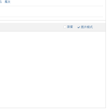
品
魔次
新窗
图片模式