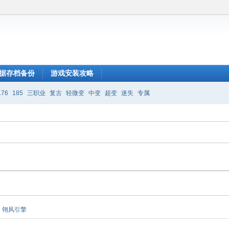
据存档备份
游戏安装攻略
176
185
三职业
复古
轻微变
中变
超变
迷失
专属
翎风引擎