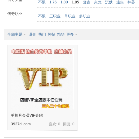
不限
1.76
1.80
1.85
复古
火龙
沉默
迷失
神器
传奇职业:
不限
三职业
单职业
多职业
九
全部主题
最新
热门
热帖
精华
更多
二
单机月会员VIP介绍
3927dj.com
喜欢: 0 回复:
0