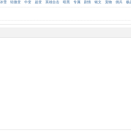
冰雪
轻微变
中变
超变
英雄合击
暗黑
专属
剧情
铭文
宠物
佣兵
极