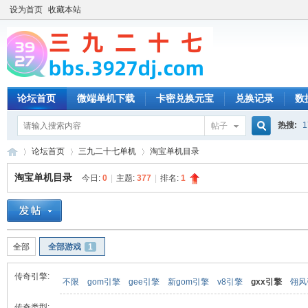
设为首页
收藏本站
论坛首页
微端单机下载
卡密兑换元宝
兑换记录
数
热搜:
1
帖子
搜
论坛首页
三九二十七单机
淘宝单机目录
淘宝单机目录
今日:
0
|
主题:
377
|
排名:
1
索
三
»
›
›
全部
全部游戏
1
传奇引擎:
不限
gom引擎
gee引擎
新gom引擎
v8引擎
gxx引擎
翎风
传奇类型: