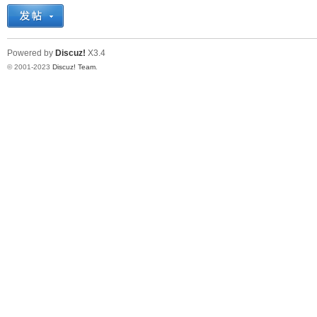
十
Powered by
Discuz!
X3.4
© 2001-2023
Discuz! Team
.
七
淘