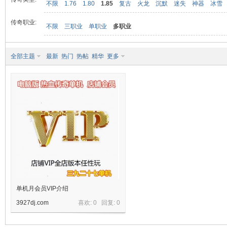
不限
1.76
1.80
1.85
复古
火龙
沉默
迷失
神器
冰雪
传奇职业:
不限
三职业
单职业
多职业
九
全部主题
最新
热门
热帖
精华
更多
二
单机月会员VIP介绍
3927dj.com
喜欢: 0 回复:
0