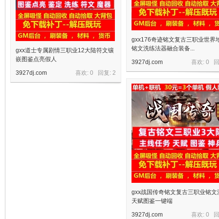
gxx176奇迹铭文复古三职业世界
铭文洗练法器融合装备...
gxx道士专属剧情三职业12大陆符文镶
嵌图鉴点亮假人
3927dj.com
喜欢: 0 
3927dj.com
喜欢: 0 回复:
2
宝
单
gxx战国传奇铭文复古三职业铭文
天赋图鉴一键端
3927dj.com
喜欢: 0 