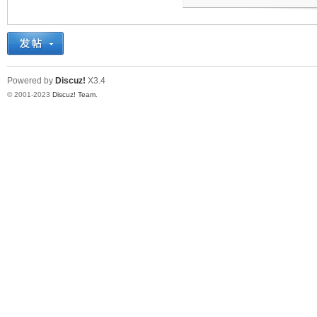
机
Powered by
Discuz!
X3.4
© 2001-2023
Discuz! Team
.