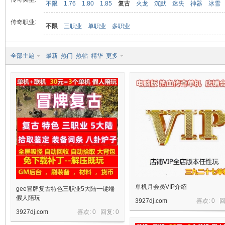
不限
1.76
1.80
1.85
复古
火龙
沉默
迷失
神器
冰雪
传奇职业:
不限
三职业
单职业
多职业
九
全部主题
最新
热门
热帖
精华
更多
二
单机月会员VIP介绍
gee冒牌复古特色三职业5大陆一键端
假人陪玩
3927dj.com
喜欢: 0 
3927dj.com
喜欢: 0 回复:
0