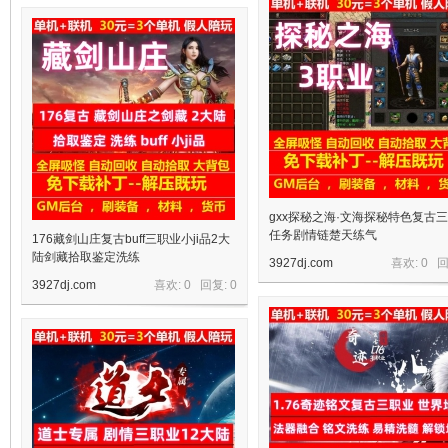
十
七
gxx探秘之海·文海探秘特色复古
任务剧情链楚天练气
176藏剑山庄复古buff三职业小ji品2大
陆剑藏拾取鉴定洗练
3927dj.com
喜欢: 0 
3927dj.com
喜欢: 0 回复:
0
淘