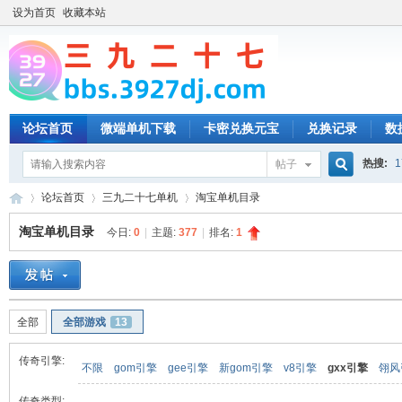
设为首页
收藏本站
论坛首页
微端单机下载
卡密兑换元宝
兑换记录
数
热搜:
1
帖子
搜
论坛首页
三九二十七单机
淘宝单机目录
淘宝单机目录
今日:
0
|
主题:
377
|
排名:
1
索
三
»
›
›
全部
全部游戏
13
传奇引擎:
不限
gom引擎
gee引擎
新gom引擎
v8引擎
gxx引擎
翎风
传奇类型: