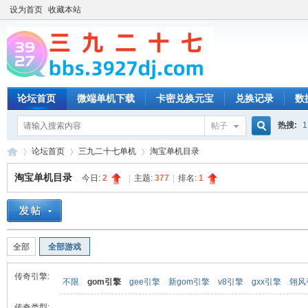
设为首页
收藏本站
论坛首页
微端单机下载
卡密兑换元宝
兑换记录
数
热搜:
1
帖子
搜
论坛首页
三九二十七单机
淘宝单机目录
淘宝单机目录
今日:
2
|
主题:
377
|
排名:
1
索
三
»
›
›
全部
全部游戏
传奇引擎:
不限
gom引擎
gee引擎
新gom引擎
v8引擎
gxx引擎
翎风
传奇类型: