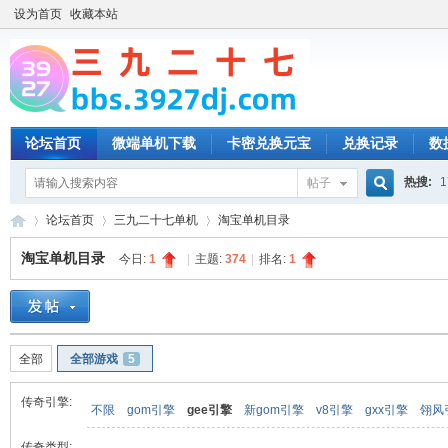
设为首页
收藏本站
论坛首页
微端单机下载
卡密兑换元宝
兑换记录
数
热搜:
1
帖子
搜
论坛首页
三九二十七单机
淘宝单机目录
淘宝单机目录
今日:
1
|
主题:
374
|
排名:
1
索
三
»
›
›
全部
全部游戏
5
传奇引擎:
不限
gom引擎
gee引擎
新gom引擎
v8引擎
gxx引擎
翎风
传奇类型: