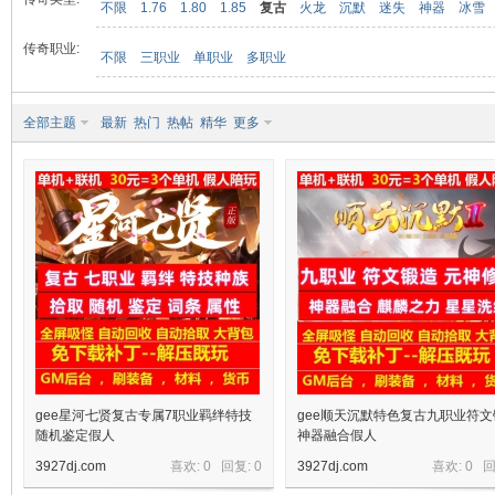
不限
1.76
1.80
1.85
复古
火龙
沉默
迷失
神器
冰雪
传奇职业:
不限
三职业
单职业
多职业
九
全部主题
最新
热门
热帖
精华
更多
二
gee星河七贤复古专属7职业羁绊特技
gee顺天沉默特色复古九职业符文
随机鉴定假人
神器融合假人
3927dj.com
喜欢: 0 回复:
0
3927dj.com
喜欢: 0 