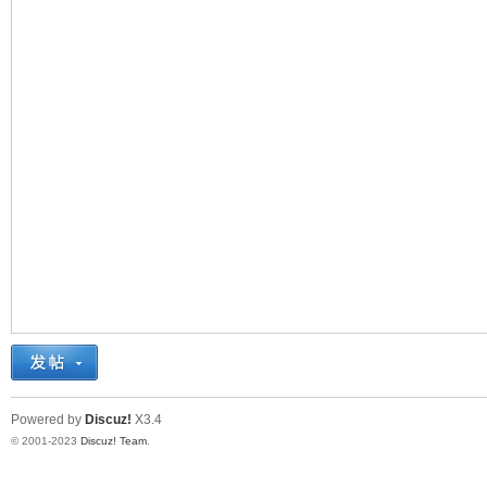
十
七
Powered by
Discuz!
X3.4
© 2001-2023
Discuz! Team
.
淘