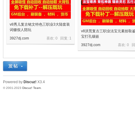
v8秀儿复古铭文特色三职业3大陆套装
词缀假人陪玩
v8洪荒复古三职业法宝元素拾取
宝打孔镶嵌
3927dj.com
喜欢: 0 回复:
1
3927dj.com
喜欢: 0 
宝
Powered by
Discuz!
X3.4
© 2001-2023
Discuz! Team
.
单