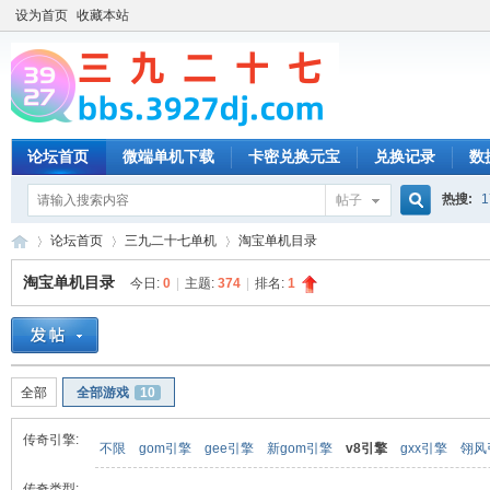
设为首页
收藏本站
论坛首页
微端单机下载
卡密兑换元宝
兑换记录
数
热搜:
1
帖子
搜
论坛首页
三九二十七单机
淘宝单机目录
淘宝单机目录
今日:
0
|
主题:
374
|
排名:
1
索
三
»
›
›
全部
全部游戏
10
传奇引擎:
不限
gom引擎
gee引擎
新gom引擎
v8引擎
gxx引擎
翎风
传奇类型: