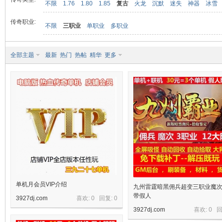
不限
1.76
1.80
1.85
复古
火龙
沉默
迷失
神器
冰雪
传奇职业:
不限
三职业
单职业
多职业
九
全部主题
最新
热门
热帖
精华
更多
二
单机月会员VIP介绍
九州雷霆暗黑佣兵超变三职业魔
带假人
3927dj.com
喜欢: 0 回复:
0
3927dj.com
喜欢: 0 