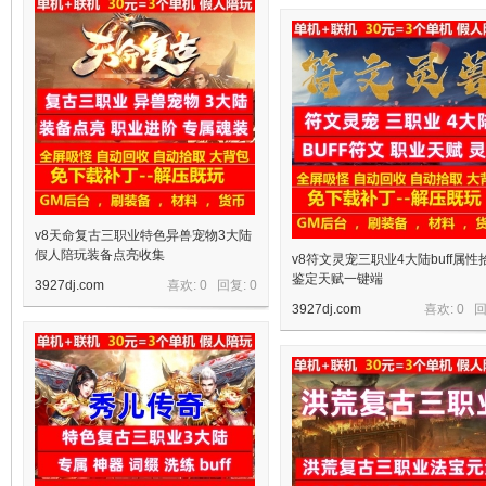
十
七
v8天命复古三职业特色异兽宠物3大陆
假人陪玩装备点亮收集
v8符文灵宠三职业4大陆buff属性
鉴定天赋一键端
3927dj.com
喜欢: 0 回复:
0
3927dj.com
喜欢: 0 
淘