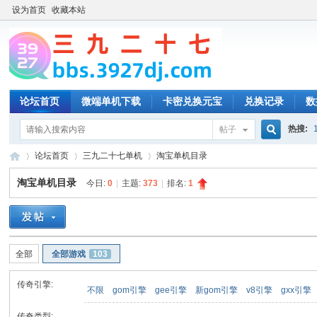
设为首页
收藏本站
论坛首页
微端单机下载
卡密兑换元宝
兑换记录
数
热搜:
帖子
搜
论坛首页
三九二十七单机
淘宝单机目录
淘宝单机目录
今日:
0
|
主题:
373
|
排名:
1
索
三
»
›
›
全部
全部游戏
103
传奇引擎:
不限
gom引擎
gee引擎
新gom引擎
v8引擎
gxx引擎
传奇类型: