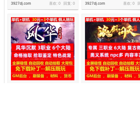
3927dj.com
喜欢: 0 回复:
0
3927dj.com
喜欢: 0 
机
gee风华沉默3职业6大陆命格鉴定装备
gee浪剑问天专属三职业6大陆复
洗练假人陪玩
变奥义系统
3927dj.com
喜欢: 0 回复:
0
3927dj.com
喜欢: 0 