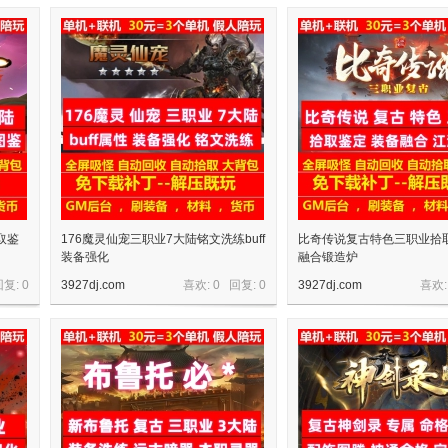
取鉴
176魔灵仙宠三职业7大陆铭文洗练buff
比奇传说复古特色三职业拾
装备强化
融合锻造炉
回复:
0
3927dj.com
喜欢: 0 回复:
0
3927dj.com
喜欢: