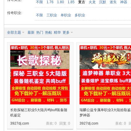
不限
1.76
1.80
1.85
复古
火龙
沉默
迷失
神器
传奇职业:
不限
三职业
单职业
多职业
九
全部主题
最新
热门
热帖
精华
更多
二
长歌探秘三职业5大陆共鸣buff装备随
瑞麟公益专属单职业3大陆拾取
机鉴定
梦神器
3927dj.com
喜欢: 0 回复:
0
3927dj.com
喜欢: 0 