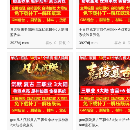
复古归来专属剧情沉默单职业6大陆图
十日终焉复古特色三职业拾取鉴
鉴收集
系统装备强化
3927dj.com
喜欢: 0 回复:
0
3927dj.com
喜欢: 0 
宝
单
gee凡人沉默复古三职业命格专属神器
gee嘉陵复古三职业3大陆吉品+
3大陆兽魂点亮
buff宝石假人