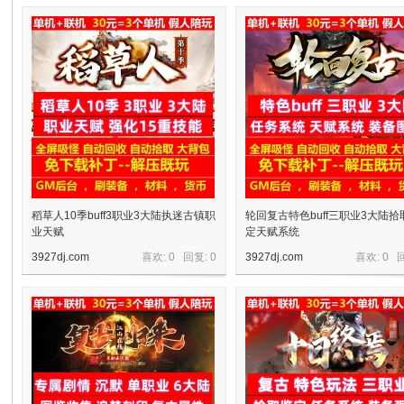
十
七
稻草人10季buff3职业3大陆执迷古镇职
轮回复古特色buff三职业3大陆拾
业天赋
定天赋系统
3927dj.com
喜欢: 0 回复:
0
3927dj.com
喜欢: 0 
淘