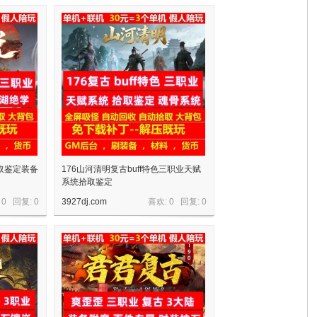
取鉴定装备
176山河清明复古buff特色三职业天赋
系统拾取鉴定
 0 回复:
0
3927dj.com
喜欢: 0 回复:
0