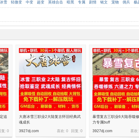
冰雪
轻微变
中变
超变
英雄合击
暗黑
专属
剧情
铭文
宠物
佣兵
极
鉴定追
大唐冰雪三职业2大陆复古怀旧经典武
暴雪复古三职业6大陆吞噬
魂成长
力专属buff
回复:
0
3927dj.com
喜欢: 0 回复:
0
3927dj.com
喜欢: