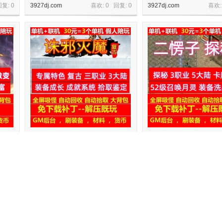
回复:
0
3927dj.com
喜欢: 0 回复:
0
3927dj.com
喜欢:
古微
gee176诛邪灭魔专属特色复古三职业3
gee二愣子复古探秘3职业
大陆装备成长
集召唤月灵
回复:
0
3927dj.com
喜欢: 0 回复:
0
3927dj.com
喜欢: