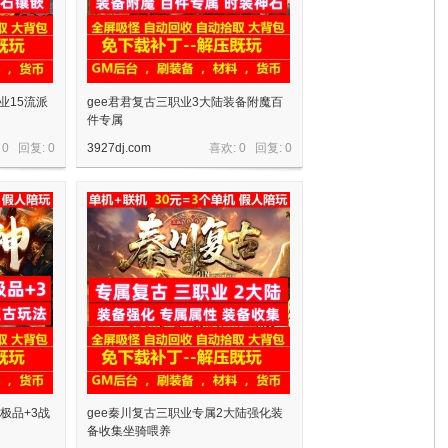
业15流派
gee君君复古三职业3大陆装备附魔百
件专属
 0 回复:
0
3927dj.com
喜欢: 0 回复:
0
业极品+3战
gee秦川复古三职业专属2大陆强化装
备收集坐骑喂养