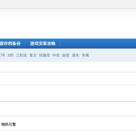
据存档备份
游戏安装攻略
176
185
三职业
复古
轻微变
中变
超变
迷失
专属
翎风引擎