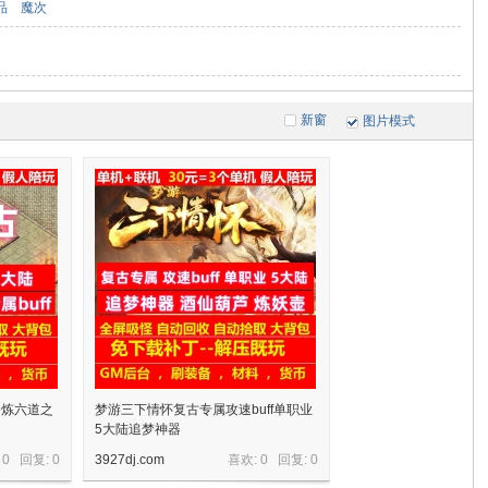
品
魔次
新窗
图片模式
修炼六道之
梦游三下情怀复古专属攻速buff单职业
5大陆追梦神器
 0 回复:
0
3927dj.com
喜欢: 0 回复:
0