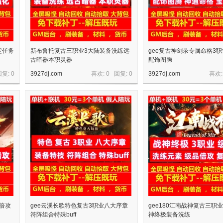
定任务
新布鲁托复古三职业3大陆装备洗练远
gee复古神剑录专属命格3职
古暗器本职灵器
配饰图腾
回复:
0
3927dj.com
喜欢: 0 回复:
0
3927dj.com
喜欢:
6倍攻
gee云溪长歌特色复古3职业八大序章
gee180江南战神复古三职
符阵组合特殊buff
神终极装备洗练