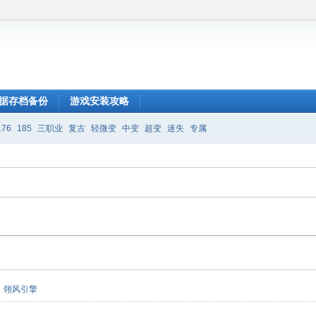
据存档备份
游戏安装攻略
176
185
三职业
复古
轻微变
中变
超变
迷失
专属
翎风引擎