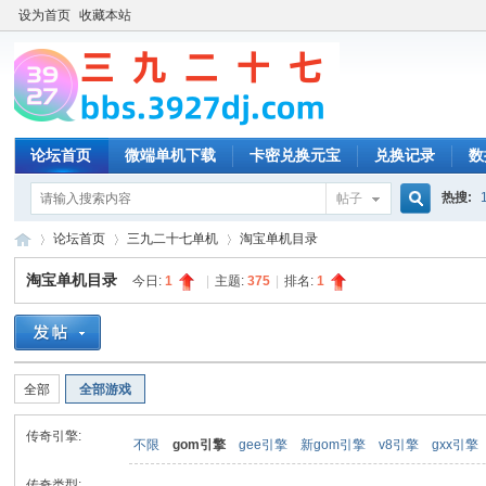
设为首页
收藏本站
论坛首页
微端单机下载
卡密兑换元宝
兑换记录
数
热搜:
帖子
搜
论坛首页
三九二十七单机
淘宝单机目录
淘宝单机目录
今日:
1
|
主题:
375
|
排名:
1
索
三
»
›
›
全部
全部游戏
传奇引擎:
不限
gom引擎
gee引擎
新gom引擎
v8引擎
gxx引擎
传奇类型: