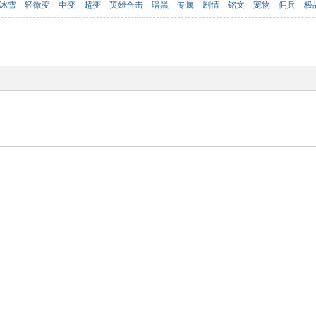
冰雪
轻微变
中变
超变
英雄合击
暗黑
专属
剧情
铭文
宠物
佣兵
极