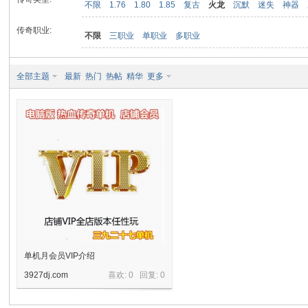
不限
1.76
1.80
1.85
复古
火龙
沉默
迷失
神器
传奇职业:
不限
三职业
单职业
多职业
九
全部主题
最新
热门
热帖
精华
更多
二
单机月会员VIP介绍
3927dj.com
喜欢: 0 回复:
0