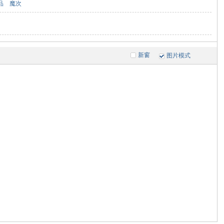
品
魔次
新窗
图片模式