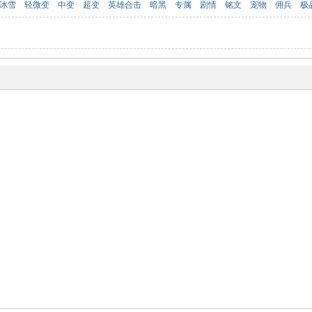
冰雪
轻微变
中变
超变
英雄合击
暗黑
专属
剧情
铭文
宠物
佣兵
极