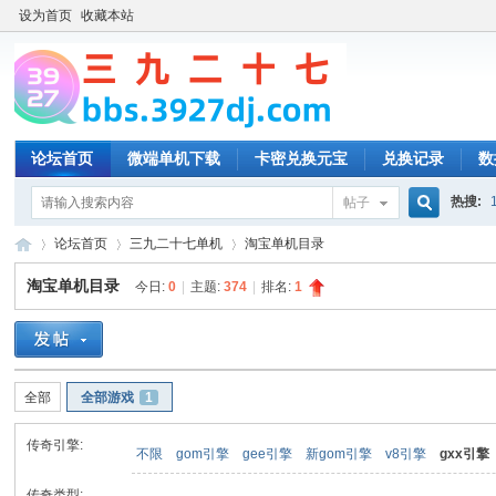
设为首页
收藏本站
论坛首页
微端单机下载
卡密兑换元宝
兑换记录
数
热搜:
帖子
搜
论坛首页
三九二十七单机
淘宝单机目录
淘宝单机目录
今日:
0
|
主题:
374
|
排名:
1
索
三
»
›
›
全部
全部游戏
1
传奇引擎:
不限
gom引擎
gee引擎
新gom引擎
v8引擎
gxx引擎
传奇类型: