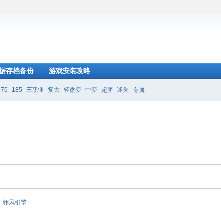
据存档备份
游戏安装攻略
176
185
三职业
复古
轻微变
中变
超变
迷失
专属
翎风引擎