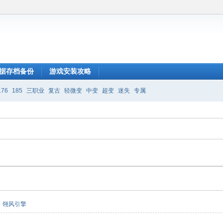
据存档备份
游戏安装攻略
176
185
三职业
复古
轻微变
中变
超变
迷失
专属
翎风引擎