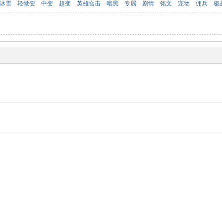
冰雪
轻微变
中变
超变
英雄合击
暗黑
专属
剧情
铭文
宠物
佣兵
极