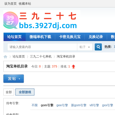
设为首页
收藏本站
论坛首页
微端单机下载
卡密兑换元宝
兑换记录
数
热搜:
帖子
搜
论坛首页
三九二十七单机
淘宝单机目录
淘宝单机目录
今日:
0
|
主题:
375
|
排名:
1
索
三
»
›
›
全部
全部游戏
传奇引擎:
不限
gom引擎
gee引擎
新gom引擎
v8引擎
gxx引擎
传奇类型: