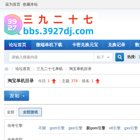
设为首页
收藏本站
论坛首页
微端单机下载
卡密兑换元宝
兑换记录
数
热搜:
帖子
搜
论坛首页
三九二十七单机
淘宝单机目录
淘宝单机目录
今日:
1
|
主题:
376
|
排名:
1
索
三
»
›
›
全部
全部游戏
传奇引擎:
不限
gom引擎
gee引擎
新gom引擎
v8引擎
gxx引擎
传奇类型: