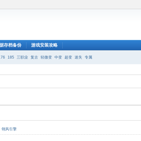
据存档备份
游戏安装攻略
176
185
三职业
复古
轻微变
中变
超变
迷失
专属
翎风引擎