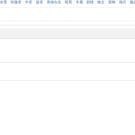
冰雪
轻微变
中变
超变
英雄合击
暗黑
专属
剧情
铭文
宠物
佣兵
极