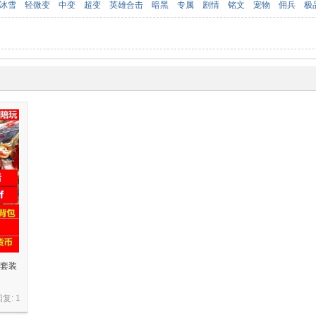
冰雪
轻微变
中变
超变
英雄合击
暗黑
专属
剧情
铭文
宠物
佣兵
极
陆套装
回复:
1