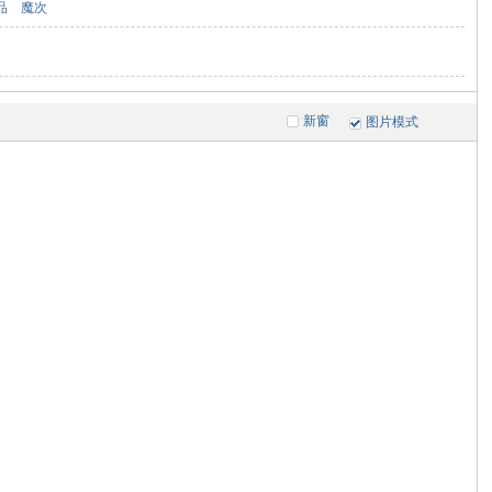
品
魔次
新窗
图片模式