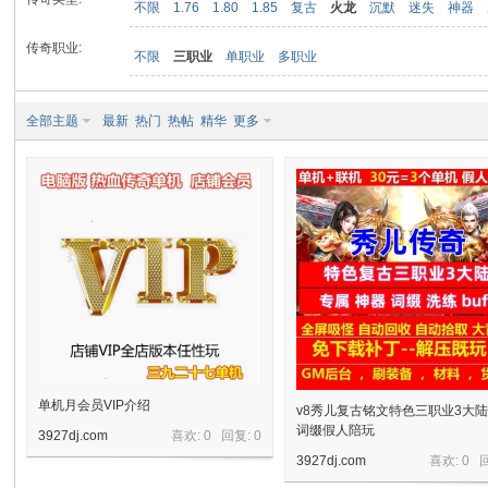
不限
1.76
1.80
1.85
复古
火龙
沉默
迷失
神器
传奇职业:
不限
三职业
单职业
多职业
九
全部主题
最新
热门
热帖
精华
更多
二
单机月会员VIP介绍
v8秀儿复古铭文特色三职业3大
词缀假人陪玩
3927dj.com
喜欢: 0 回复:
0
3927dj.com
喜欢: 0 