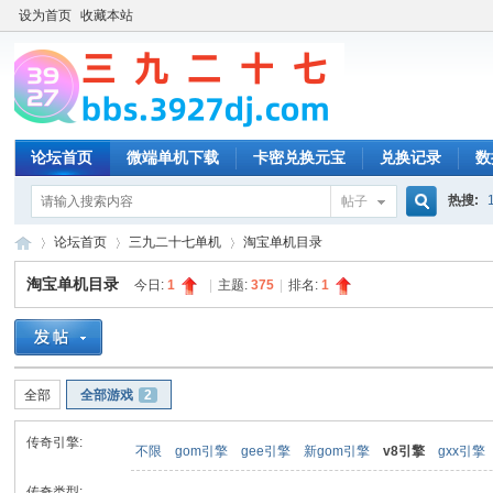
设为首页
收藏本站
论坛首页
微端单机下载
卡密兑换元宝
兑换记录
数
热搜:
帖子
搜
论坛首页
三九二十七单机
淘宝单机目录
淘宝单机目录
今日:
1
|
主题:
375
|
排名:
1
索
三
»
›
›
全部
全部游戏
2
传奇引擎:
不限
gom引擎
gee引擎
新gom引擎
v8引擎
gxx引擎
传奇类型: