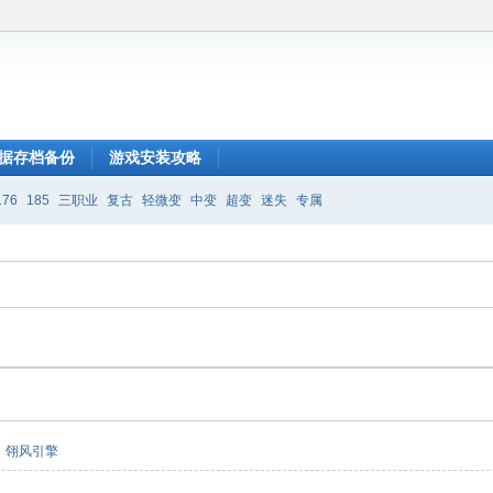
据存档备份
游戏安装攻略
176
185
三职业
复古
轻微变
中变
超变
迷失
专属
翎风引擎