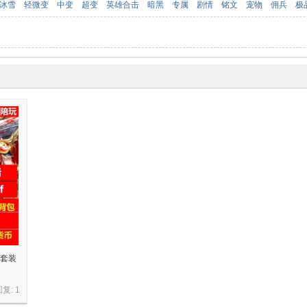
冰雪
轻微变
中变
超变
英雄合击
暗黑
专属
剧情
铭文
宠物
佣兵
极
陆套装
回复:
1