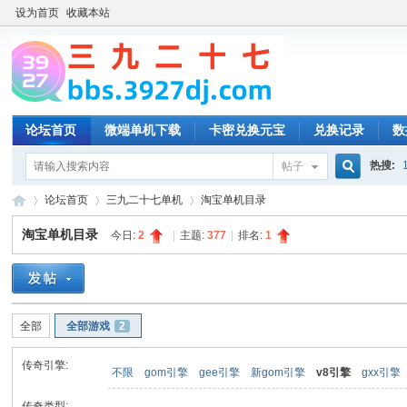
设为首页
收藏本站
论坛首页
微端单机下载
卡密兑换元宝
兑换记录
数
热搜:
帖子
搜
论坛首页
三九二十七单机
淘宝单机目录
淘宝单机目录
今日:
2
|
主题:
377
|
排名:
1
索
三
»
›
›
全部
全部游戏
2
传奇引擎:
不限
gom引擎
gee引擎
新gom引擎
v8引擎
gxx引擎
传奇类型: