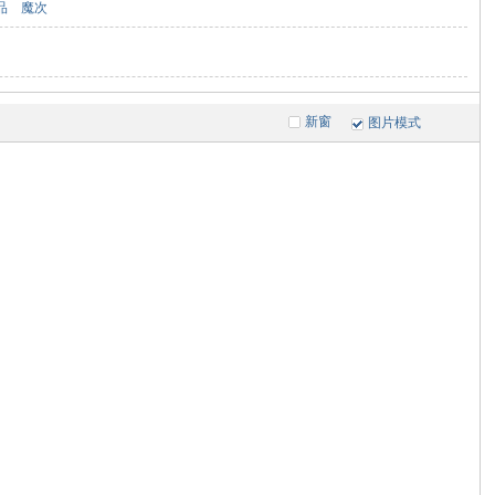
品
魔次
新窗
图片模式