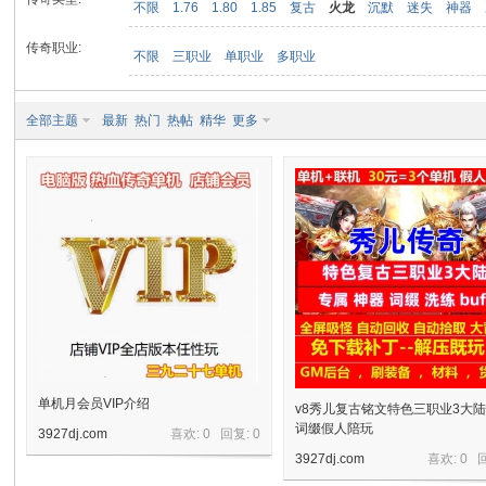
不限
1.76
1.80
1.85
复古
火龙
沉默
迷失
神器
传奇职业:
不限
三职业
单职业
多职业
九
全部主题
最新
热门
热帖
精华
更多
二
单机月会员VIP介绍
v8秀儿复古铭文特色三职业3大
词缀假人陪玩
3927dj.com
喜欢: 0 回复:
0
3927dj.com
喜欢: 0 