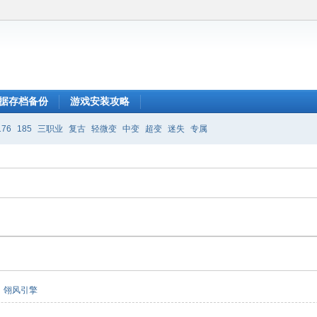
据存档备份
游戏安装攻略
176
185
三职业
复古
轻微变
中变
超变
迷失
专属
翎风引擎