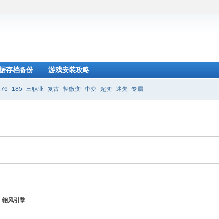
据存档备份
游戏安装攻略
176
185
三职业
复古
轻微变
中变
超变
迷失
专属
翎风引擎