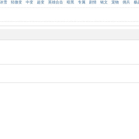
冰雪
轻微变
中变
超变
英雄合击
暗黑
专属
剧情
铭文
宠物
佣兵
极