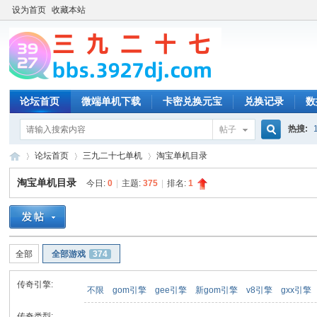
设为首页
收藏本站
论坛首页
微端单机下载
卡密兑换元宝
兑换记录
数
热搜:
帖子
搜
论坛首页
三九二十七单机
淘宝单机目录
淘宝单机目录
今日:
0
|
主题:
375
|
排名:
1
索
三
»
›
›
全部
全部游戏
374
传奇引擎:
不限
gom引擎
gee引擎
新gom引擎
v8引擎
gxx引擎
传奇类型: