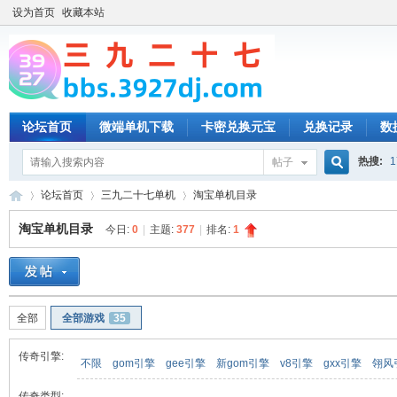
设为首页
收藏本站
论坛首页
微端单机下载
卡密兑换元宝
兑换记录
数
热搜:
1
帖子
搜
论坛首页
三九二十七单机
淘宝单机目录
淘宝单机目录
今日:
0
|
主题:
377
|
排名:
1
索
三
»
›
›
全部
全部游戏
35
传奇引擎:
不限
gom引擎
gee引擎
新gom引擎
v8引擎
gxx引擎
翎风
传奇类型: