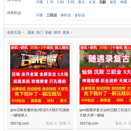
不限
1.76
1.80
1.85
复古
火龙
沉默
迷失
神器
传奇职业:
不限
三职业
单职业
多职业
九
全部主题
最新
热门
热帖
精华
更多
二
gee召唤老魔特色3职业5大陆打孔镶嵌
gee随遇录复古仙剑沉默三职业3
一键端假人
天赋大师一键端
3927dj.com
喜欢: 0 回复:
0
3927dj.com
喜欢: 0 