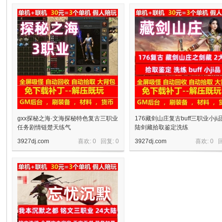
十
七
gxx探秘之海·文海探秘特色复古三职业
176藏剑山庄复古buff三职业小ji
任务剧情链楚天练气
陆剑藏拾取鉴定洗练
3927dj.com
喜欢: 0 回复:
0
3927dj.com
喜欢: 0 
淘