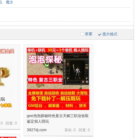
品
魔次
新窗
图片模式
gee泡泡探秘特色复古天赋三职业拾取
鉴定假人陪玩
 0 回复:
0
3927dj.com
喜欢: 0 回复:
0