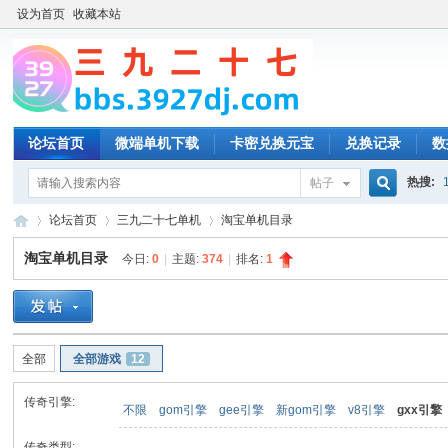
设为首页
收藏本站
论坛首页
微端单机下载
卡密兑换元宝
兑换记录
数
热搜:
帖子
搜
论坛首页
三九二十七单机
淘宝单机目录
淘宝单机目录
今日:
0
|
主题:
374
|
排名:
1
索
三
»
›
›
全部
全部游戏
12
传奇引擎:
不限
gom引擎
gee引擎
新gom引擎
v8引擎
gxx引擎
传奇类型: