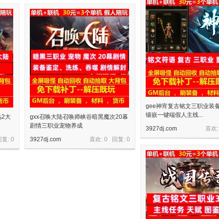
gee神宵复古铭文三职业装
镶嵌一键端假人主线...
品2大
gxx召唤大陆召唤师峡谷暗黑魔次20幕
剧情三职业宠物养成
3927dj.com
喜欢:
回复:
0
3927dj.com
喜欢: 0 回复:
0