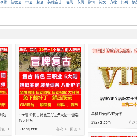
冰雪
轻微变
中变
超变
英雄合击
暗黑
专属
剧情
铭文
宠物
佣兵
极
单机月会员VIP介绍
大陆
gee冒牌复古特色三职业5大陆一键端
假人陪玩
3927dj.com
喜欢:
回复:
0
3927dj.com
喜欢: 0 回复:
0