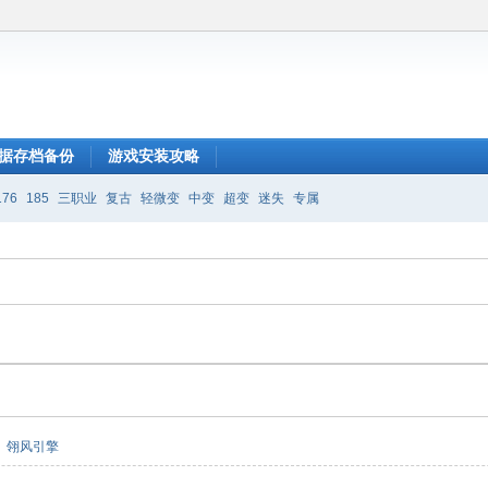
据存档备份
游戏安装攻略
176
185
三职业
复古
轻微变
中变
超变
迷失
专属
翎风引擎