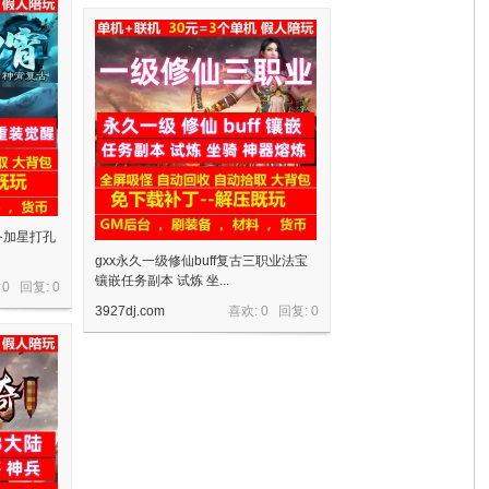
备加星打孔
gxx永久一级修仙buff复古三职业法宝
镶嵌任务副本 试炼 坐...
 0 回复:
0
3927dj.com
喜欢: 0 回复:
0