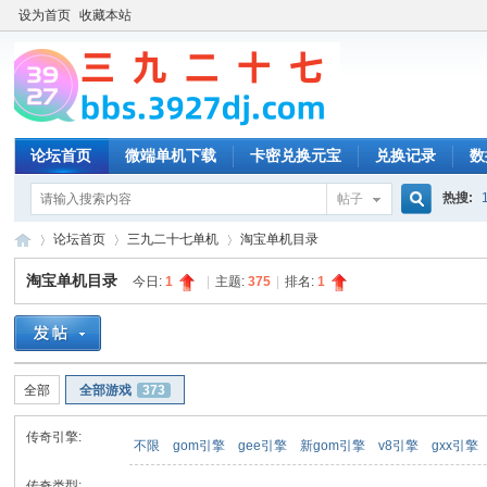
设为首页
收藏本站
论坛首页
微端单机下载
卡密兑换元宝
兑换记录
数
热搜:
帖子
搜
论坛首页
三九二十七单机
淘宝单机目录
淘宝单机目录
今日:
1
|
主题:
375
|
排名:
1
索
三
»
›
›
全部
全部游戏
373
传奇引擎:
不限
gom引擎
gee引擎
新gom引擎
v8引擎
gxx引擎
传奇类型: