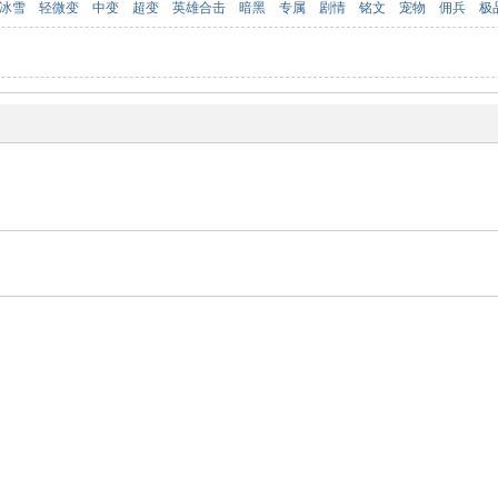
冰雪
轻微变
中变
超变
英雄合击
暗黑
专属
剧情
铭文
宠物
佣兵
极