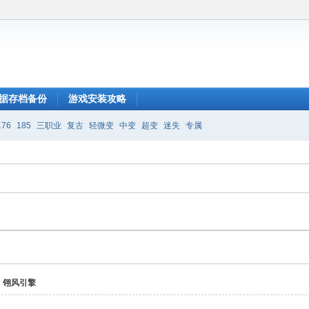
据存档备份
游戏安装攻略
176
185
三职业
复古
轻微变
中变
超变
迷失
专属
翎风引擎