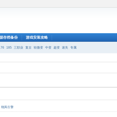
据存档备份
游戏安装攻略
176
185
三职业
复古
轻微变
中变
超变
迷失
专属
翎风引擎