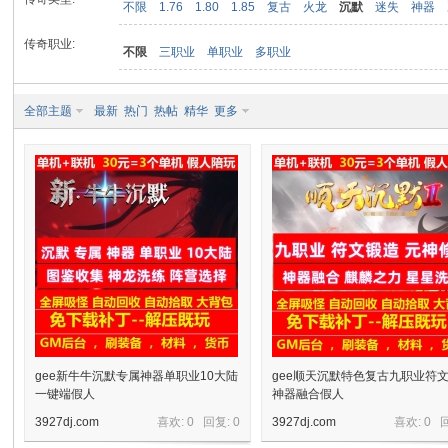
不限
1.76
1.80
1.85
复古
火龙
沉默
迷失
神器
传奇职业:
不限
三职业
单职业
多职业
九
全部主题
最新
热门
热帖
精华
更多
二
gee新牛牛沉默专属神器单职业10大陆
gee顺天沉默特色复古九职业符
一键端假人
神器融合假人
3927dj.com
喜欢: 0 回复:
0
3927dj.com
喜欢: 0 