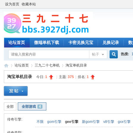
设为首页
收藏本站
论坛首页
微端单机下载
卡密兑换元宝
兑换记录
数
热搜:
帖子
搜
论坛首页
三九二十七单机
淘宝单机目录
淘宝单机目录
今日:
1
|
主题:
375
|
排名:
1
索
三
»
›
›
全部
全部游戏
4
传奇引擎:
不限
gom引擎
gee引擎
新gom引擎
v8引擎
gxx引擎
传奇类型: