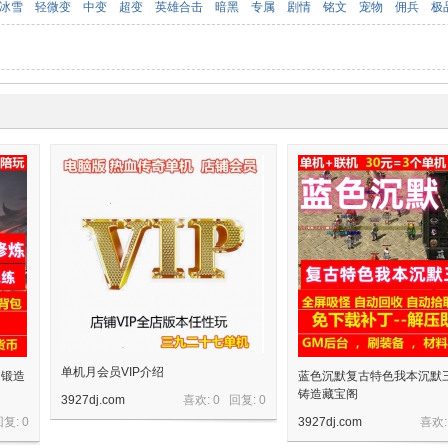
冰雪
轻微变
中变
超变
英雄合击
暗黑
专属
剧情
铭文
宠物
佣兵
极
单机月会员VIP介绍
文锻造
蓝色沉默复古特色我本沉默
铸造藏宝阁
3927dj.com
喜欢: 0 回复:
0
回复:
0
3927dj.com
喜欢: