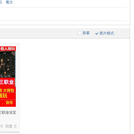
品
魔次
新窗
图片模式
三职业法宝
 0 回复:
0