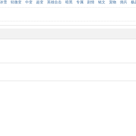
冰雪
轻微变
中变
超变
英雄合击
暗黑
专属
剧情
铭文
宠物
佣兵
极