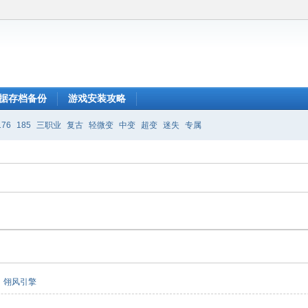
据存档备份
游戏安装攻略
176
185
三职业
复古
轻微变
中变
超变
迷失
专属
翎风引擎