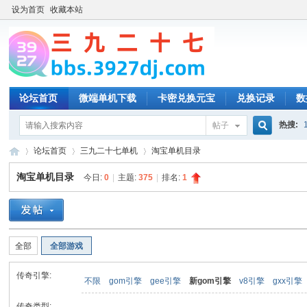
设为首页
收藏本站
论坛首页
微端单机下载
卡密兑换元宝
兑换记录
数
热搜:
帖子
搜
论坛首页
三九二十七单机
淘宝单机目录
淘宝单机目录
今日:
0
|
主题:
375
|
排名:
1
索
三
»
›
›
全部
全部游戏
传奇引擎:
不限
gom引擎
gee引擎
新gom引擎
v8引擎
gxx引擎
传奇类型: