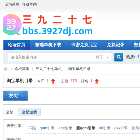
设为首页
收藏本站
论坛首页
微端单机下载
卡密兑换元宝
兑换记录
数
热搜:
1
帖子
搜
论坛首页
三九二十七单机
淘宝单机目录
淘宝单机目录
今日:
1
|
主题:
375
|
排名:
1
索
三
»
›
›
全部
全部游戏
传奇引擎:
不限
gom引擎
gee引擎
新gom引擎
v8引擎
gxx引擎
翎风
传奇类型: