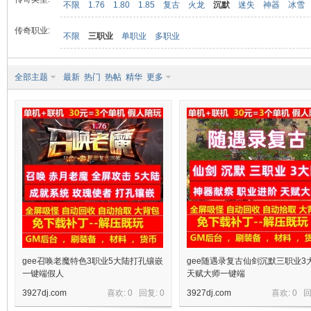
不限
1.76
1.80
1.85
复古
火龙
沉默
迷失
神器
冰雪
传奇职业:
不限
三职业
单职业
多职业
九
全部主题
最新
热门
热帖
精华
更多
二
gee召唤老魔特色3职业5大陆打孔镶嵌
gee随遇录复古仙剑沉默三职业3
一键端假人
天赋大师一键端
3927dj.com
喜欢: 0 回复:
0
3927dj.com
喜欢: 0 