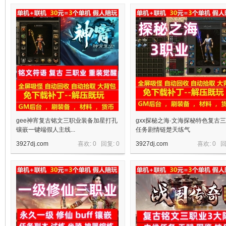
十
七
gee神宵复古铭文三职业装备加星打孔
gxx探秘之海·文海探秘特色复古
镶嵌一键端假人主线...
任务剧情链楚天练气
3927dj.com
喜欢: 0 回复:
0
3927dj.com
喜欢: 0 
淘