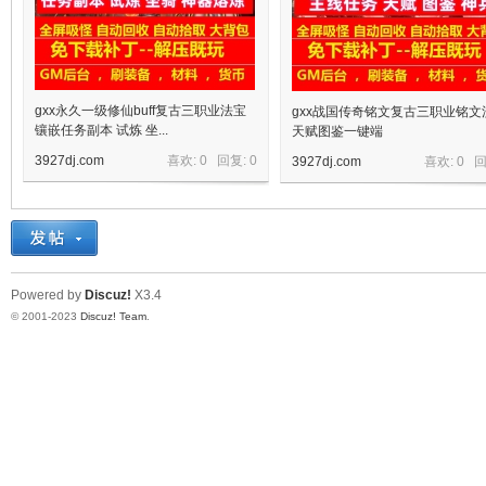
gxx永久一级修仙buff复古三职业法宝
gxx战国传奇铭文复古三职业铭文
镶嵌任务副本 试炼 坐...
天赋图鉴一键端
3927dj.com
喜欢: 0 回复:
0
3927dj.com
喜欢: 0 
宝
Powered by
Discuz!
X3.4
© 2001-2023
Discuz! Team
.
单