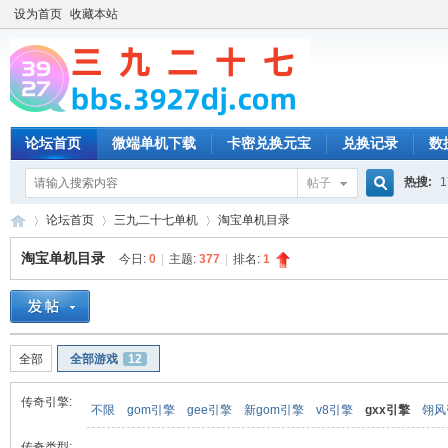
设为首页
收藏本站
论坛首页
微端单机下载
卡密兑换元宝
兑换记录
数
热搜:
1
帖子
搜
论坛首页
三九二十七单机
淘宝单机目录
淘宝单机目录
今日:
0
|
主题:
377
|
排名:
1
索
三
»
›
›
全部
全部游戏
12
传奇引擎:
不限
gom引擎
gee引擎
新gom引擎
v8引擎
gxx引擎
翎风
传奇类型: