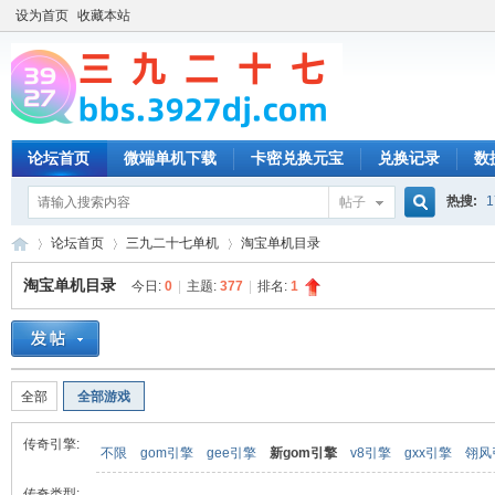
设为首页
收藏本站
论坛首页
微端单机下载
卡密兑换元宝
兑换记录
数
热搜:
1
帖子
搜
论坛首页
三九二十七单机
淘宝单机目录
淘宝单机目录
今日:
0
|
主题:
377
|
排名:
1
索
三
»
›
›
全部
全部游戏
传奇引擎:
不限
gom引擎
gee引擎
新gom引擎
v8引擎
gxx引擎
翎风
传奇类型: