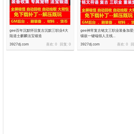
gee百年沉默怀旧复古沉默三职业4大
gee神宵复古铭文三职业装备加星
陆道士麒麟法宝锻造
镶嵌一键端假人主线...
3927dj.com
喜欢: 0 回复:
0
3927dj.com
喜欢: 0 
宝
单