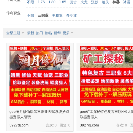
不限
1.76
1.80
1.85
复古
火龙
沉默
迷失
神器
冰雪
传奇职业:
不限
三职业
单职业
多职业
九
全部主题
最新
热门
热帖
精华
更多
二
gee澜月修仙暗黑三职业天赋系统拾取
gee矿工探秘特色复古三职业6大
鉴定假人陪玩
取鉴定假人
3927dj.com
喜欢: 0 回复:
0
3927dj.com
喜欢: 0 