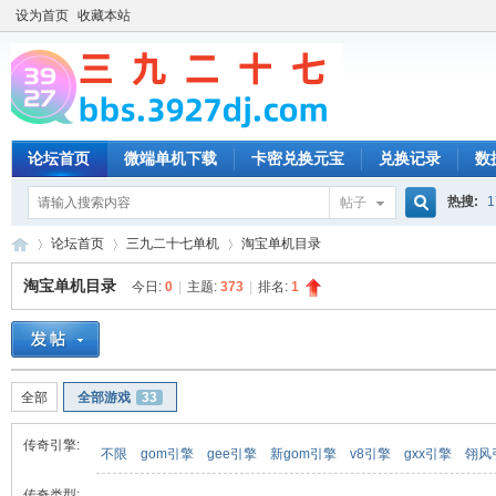
设为首页
收藏本站
论坛首页
微端单机下载
卡密兑换元宝
兑换记录
数
热搜:
1
帖子
搜
论坛首页
三九二十七单机
淘宝单机目录
淘宝单机目录
今日:
0
|
主题:
373
|
排名:
1
索
三
»
›
›
全部
全部游戏
33
传奇引擎:
不限
gom引擎
gee引擎
新gom引擎
v8引擎
gxx引擎
翎风
传奇类型: