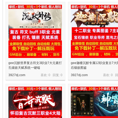
十
七
gee沉默世界复古符文3职业7大元素打
gee迦楼沉默专属12职业复古7大
孔镶嵌天赋系统一键端
石镶嵌图鉴
3927dj.com
喜欢: 0 回复:
0
3927dj.com
喜欢: 0 
淘