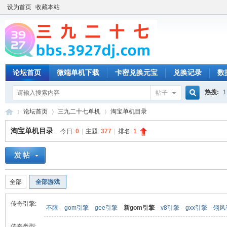
设为首页
收藏本站
论坛首页
微端单机下载
卡密兑换元宝
兑换记录
数
热搜:
1
帖子
搜
论坛首页
三九二十七单机
淘宝单机目录
淘宝单机目录
今日:
0
|
主题:
377
|
排名:
1
索
三
»
›
›
全部
全部游戏
传奇引擎:
不限
gom引擎
gee引擎
新gom引擎
v8引擎
gxx引擎
翎风
传奇类型: