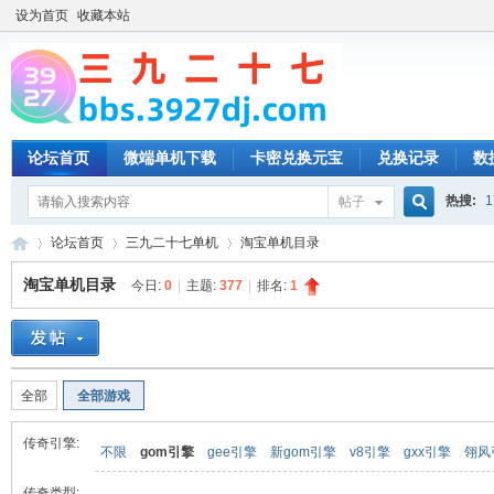
设为首页
收藏本站
论坛首页
微端单机下载
卡密兑换元宝
兑换记录
数
热搜:
1
帖子
搜
论坛首页
三九二十七单机
淘宝单机目录
淘宝单机目录
今日:
0
|
主题:
377
|
排名:
1
索
三
»
›
›
全部
全部游戏
传奇引擎:
不限
gom引擎
gee引擎
新gom引擎
v8引擎
gxx引擎
翎风
传奇类型: