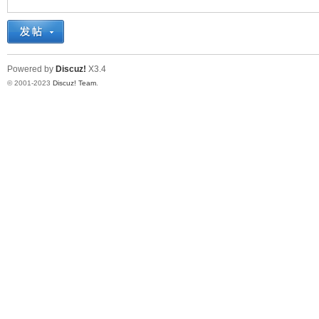
十
Powered by
Discuz!
X3.4
© 2001-2023
Discuz! Team
.
七
淘