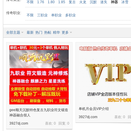
不限
1.76
1.80
1.85
复古
火龙
沉默
迷失
神器
冰雪
传奇职业:
不限
三职业
单职业
多职业
九
全部主题
最新
热门
热帖
精华
更多
二
单机月会员VIP介绍
gee顺天沉默特色复古九职业符文锻造
神器融合假人
3927dj.com
喜欢: 0 
3927dj.com
喜欢: 0 回复:
0