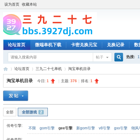
设为首页
收藏本站
论坛首页
微端单机下载
卡密兑换元宝
兑换记录
数
热搜:
1
帖子
搜
论坛首页
三九二十七单机
淘宝单机目录
淘宝单机目录
今日:
1
|
主题:
376
|
排名:
1
索
三
»
›
›
全部
全部游戏
2
传奇引擎:
不限
gom引擎
gee引擎
新gom引擎
v8引擎
gxx引擎
翎风
传奇类型: