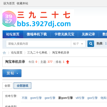
设为首页
收藏本站
论坛首页
微端单机下载
卡密兑换元宝
兑换记录
数
热搜:
1
帖子
搜
论坛首页
三九二十七单机
淘宝单机目录
淘宝单机目录
今日:
0
|
主题:
377
|
排名:
1
索
三
»
›
›
全部
全部游戏
传奇引擎:
不限
gom引擎
gee引擎
新gom引擎
v8引擎
gxx引擎
翎风
传奇类型: